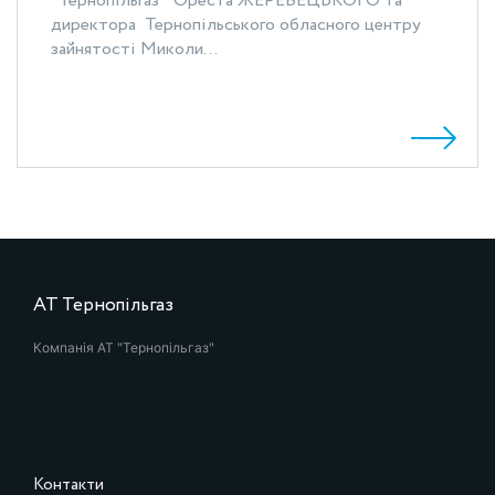
"Тернопільгаз " Ореста ЖЕРЕБЕЦЬКОГО та
директора Тернопільського обласного центру
зайнятості Миколи...
АТ Тернопільгаз
Компанія АТ "Тернопільгаз"
Контакти