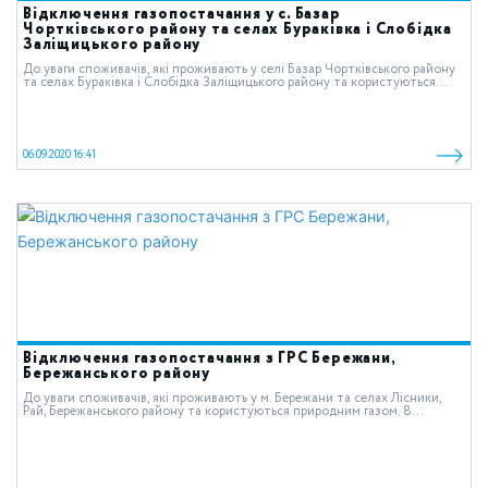
Відключення газопостачання у с. Базар
Чортківського району та селах Бураківка і Слобідка
Заліщицького району
До уваги споживачів, які проживають у селі Базар Чортківського району
та селах Бураківка і Слобідка Заліщицького району та користуються...
06.09.2020 16:41
Відключення газопостачання з ГРС Бережани,
Бережанського району
До уваги споживачів, які проживають у м. Бережани та селах Лісники,
Рай, Бережанського району та користуються природним газом. 8...