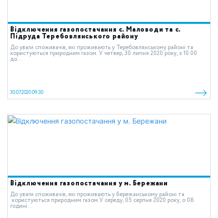
Відключення газопостачання с. Маловоди та с.
Підруда Теребовлянського району
До уваги споживачів, які проживають у Теребовлянському районі та
користуються природним газом. У четвер, 30 липня 2020 року, з 10.00
до...
30.07.2020 09:30
Відключення газопостачання у м. Бережани
До уваги споживачів, які проживають у Бережанському районі та
користуються природним газом.У середу, 05 серпня 2020 року, о 08
годині...