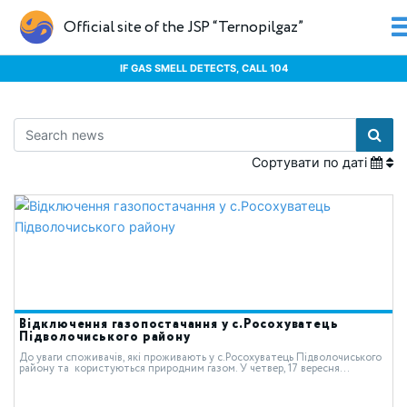
Official site of the JSP “Ternopilgaz”
IF GAS SMELL DETECTS, CALL 104
Сортувати по даті
Відключення газопостачання у с.Росохуватець
Підволочиського району
До уваги споживачів, які проживають у с.Росохуватець Підволочиського
району та користуються природним газом. У четвер, 17 вересня...