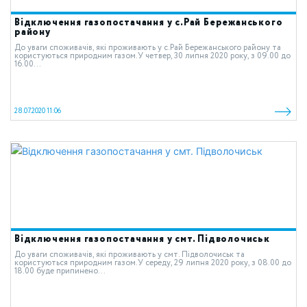
Відключення газопостачання у c.Рай Бережанського
району
До уваги споживачів, які проживають у c.Рай Бережанського району та
користуються природним газом.У четвер, 30 липня 2020 року, з 09.00 до
16.00...
28.07.2020 11:06
Відключення газопостачання у смт. Підволочиськ
До уваги споживачів, які проживають у смт. Підволочиськ та
користуються природним газом.У середу, 29 липня 2020 року, з 08.00 до
18.00 буде припинено...