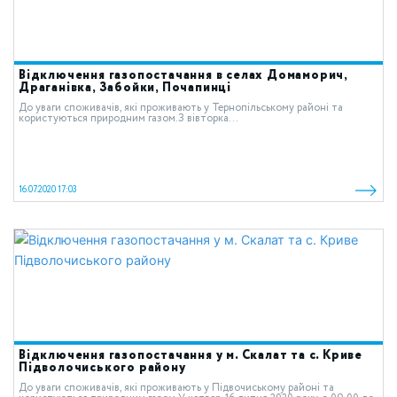
Відключення газопостачання в селах Домаморич,
Драганівка, Забойки, Почапинці
До уваги споживачів, які проживають у Тернопільському районі та
користуються природним газом.З вівторка...
16.07.2020 17:03
Відключення газопостачання у м. Скалат та с. Криве
Підволочиського району
До уваги споживачів, які проживають у Підвочиському районі та