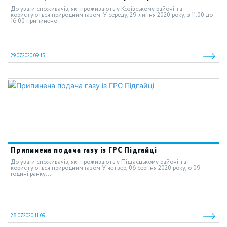
До уваги споживачів, які проживають у Козівському районі та
користуються природним газом. У середу, 29 липня 2020 року, з 11.00 до
16.00 припинено...
29.07.2020 09:15
Припинена подача газу із ГРС Підгайці
До уваги споживачів, які проживають у Підгаєцькому районі та
користуються природним газом.У четвер, 06 серпня 2020 року, о 09
годині ранку...
28.07.2020 11:09