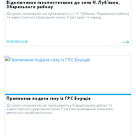
Відключення газопостачання до села Н. Луб’янки,
Збаразького району
До уваги споживачів, які проживають у с. Н. Луб’янки, Збаразького району
та користуються природним газом. У вівторок та середу,...
03.08.2020 16:56
Припинена подача газу із ГРС Борщів
До уваги споживачів, які проживають у Борщівському районі та
користуються природним газом.З метою проведення планових
ремонтно-профілактичних...