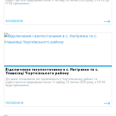
користуються природним газом.У четвер, 16 липня 2020 року, з 09.00 до
17.00 припинено...
16.07.2020 09:00
Відключення газопостачання в с. Нагірянка та с.
Улашківці Чортківського району
До уваги споживачів, які проживають у Чортківському районі та
користуються природним газом. У середу, 15 липня 2020 року, з 09.00
буде припинено...
15.07.2020 08:30