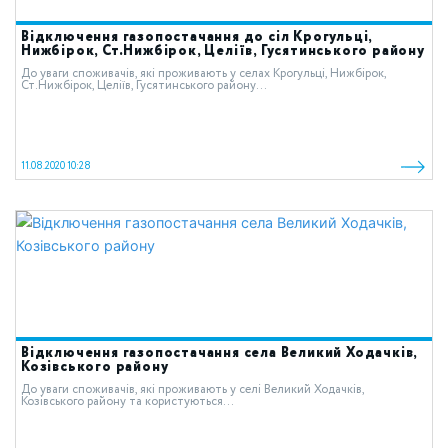
Відключення газопостачання до сіл Крогульці,
Нижбірок, Ст.Нижбірок, Целіїв, Гусятинського району
До уваги споживачів, які проживають у селах Крогульці, Нижбірок,
Ст.Нижбірок, Целіїв, Гусятинського району...
11.08.2020 10:28
Відключення газопостачання села Великий Ходачків,
Козівського району
До уваги споживачів, які проживають у селі Великий Ходачків,
Козівського району та користуються...