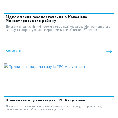
Відключення газопостачання с. Ковалівка
Монастириського району
До уваги споживачів, які проживають у селі Ковалівка Монастириського
району та користуються природним газом. У четвер, 27 серпня...
27.08.2020 08:09
Припинена подача газу із ГРС Августівка
До уваги споживачів, які проживають у Козівському, Зборівському,
Бережанському районі та користуються...