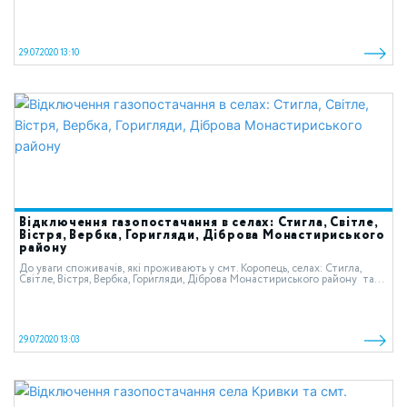
29.07.2020 13:10
Відключення газопостачання в селах: Стигла, Світле,
Вістря, Вербка, Горигляди, Діброва Монастириського
району
До уваги споживачів, які проживають у смт. Коропець, селах: Стигла,
Світле, Вістря, Вербка, Горигляди, Діброва Монастириського району та...
29.07.2020 13:03