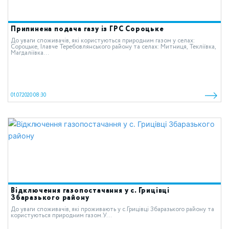
Припинена подача газу із ГРС Сороцьке
До уваги споживачів, які користуються природним газом у селах:
Сороцьке, Ілавче Теребовлянського району та селах: Митниця, Текліївка,
Магдаліївка...
01.07.2020 08:30
Відключення газопостачання у с. Грицівці
Збаразького району
До уваги споживачів, які проживають у c.Грицівці Збаразького району та
користуються природним газом.У...