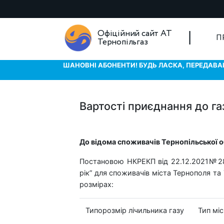
Офіційний сайт АТ
П
Тернопільгаз
ШАНОВНІ АБОНЕНТИ! БУДЬ ЛАСКА, ПЕРЕДАВАЙ
Вартості приєднання до га
До відома споживачів Тернопільської о
Постановою НКРЕКП від 22.12.2021№283
рік” для споживачів міста Тернополя та
розмірах:
Типорозмір лічильника газу
Тип міс