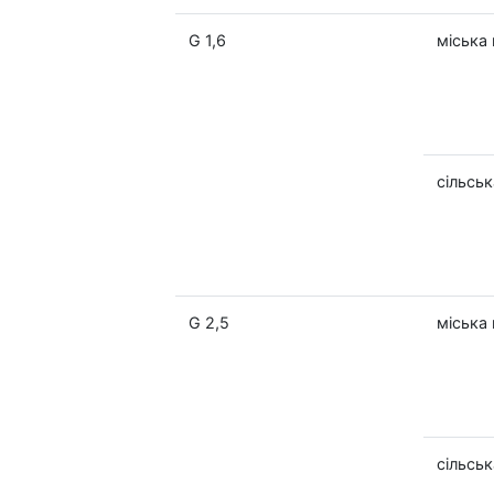
G 1,6
міська 
сільськ
G 2,5
міська 
сільськ