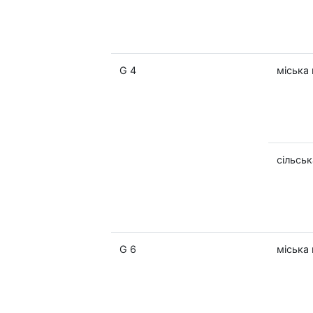
G 4
міська 
сільськ
G 6
міська 