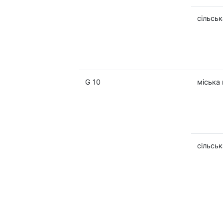
сільськ
G 10
міська 
сільськ