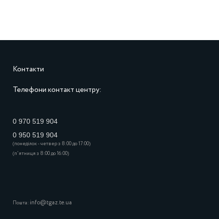
Контакти
Телефони контакт центру:
0 970 519 904
0 950 519 904
(понеділок - четвер з 8:00 до 17:00)
(п'ятниця з 8:00 до 16:00)
info@tgaz.te.ua
Пошта: