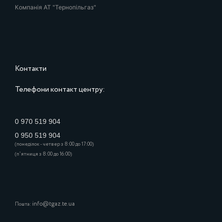
Компанія АТ "Тернопільгаз"
Контакти
Телефони контакт центру:
0 970 519 904
0 950 519 904
(понеділок - четвер з 8:00 до 17:00)
(п'ятниця з 8:00 до 16:00)
info@tgaz.te.ua
Пошта: